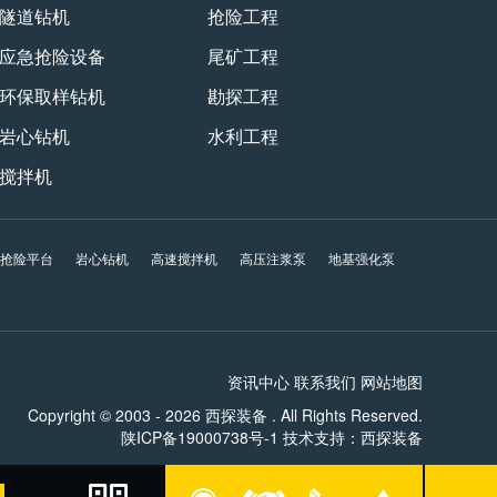
隧道钻机
抢险工程
应急抢险设备
尾矿工程
环保取样钻机
勘探工程
岩心钻机
水利工程
搅拌机
急抢险平台
岩心钻机
高速搅拌机
高压注浆泵
地基强化泵
资讯中心
联系我们
网站地图
Copyright © 2003 - 2026 西探装备 . All Rights Reserved.
☰
陕ICP备19000738号-1
技术支持：
西探装备