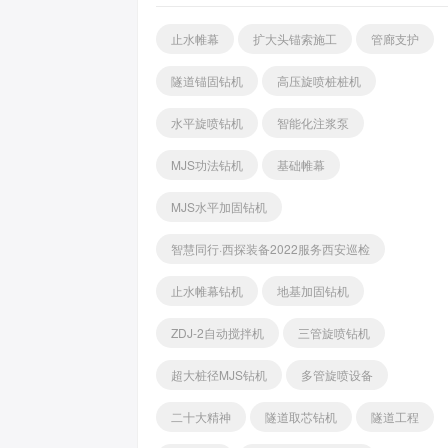
止水帷幕
扩大头锚索施工
管廊支护
隧道锚固钻机
高压旋喷桩桩机
水平旋喷钻机
智能化注浆泵
MJS功法钻机
基础帷幕
MJS水平加固钻机
智慧同行·西探装备2022服务西安巡检
止水帷幕钻机
地基加固钻机
ZDJ-2自动搅拌机
三管旋喷钻机
超大桩径MJS钻机
多管旋喷设备
二十大精神
隧道取芯钻机
隧道工程