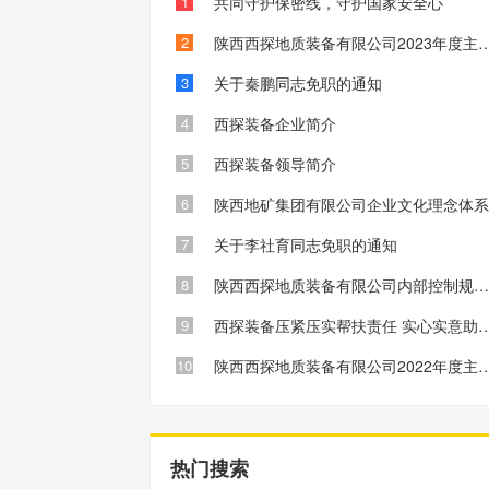
1
共同守护保密线，守护国家安全心
2
陕西西探地质装备有限公司2023年度主
3
关于秦鹏同志免职的通知
4
西探装备企业简介
5
西探装备领导简介
6
陕西地矿集团有限公司企业文化理念体
7
关于李社育同志免职的通知
8
陕西西探地质装备有限公司内部控制规范化建设工作初见成
9
西探装备压紧压实帮扶责任 实心
10
陕西西探地质装备有限公司2022年度主
热门搜索