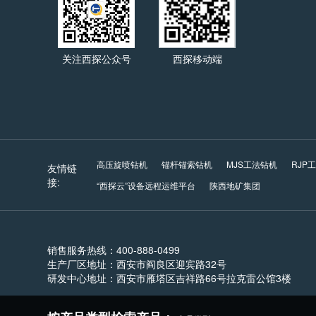
关注西探公众号
西探移动端
高压旋喷钻机
锚杆锚索钻机
MJS工法钻机
RJP
友情链
接:
“西探云”设备远程运维平台
陕西地矿集团
销售服务热线：400-888-0499
生产厂区地址：西安市阎良区迎宾路32号
研发中心地址：西安市雁塔区吉祥路66号拉克雷公馆3楼