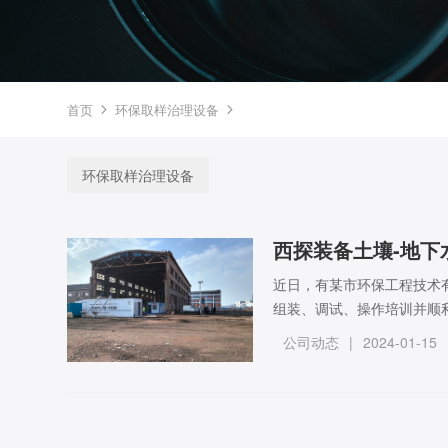
首页
环保取样治理设备


环保取样治理设备
西探装备土壤-地下
近日，有某市环保工程技术
组装、调试、操作培训并顺
浆系统、自动控制系统及后
公司动态
|
2024-01-15
是由中南大学牵头申报的 2