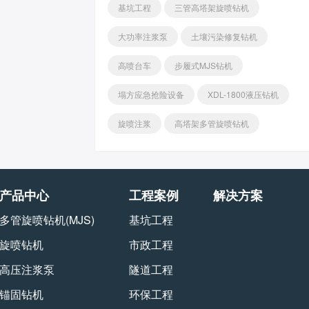
基坑工程
三管高塔架旋喷钻机
大功率注浆泵
土壤污染修复钻机
高喷台车
步履式MJS钻机
塌方应急抢险设备
XDL-1800液压钻机
旋喷注浆
高塔架多管旋喷钻机
产品中心
工程案例
解决方案
多管旋喷钻机(MJS)
基坑工程
旋喷钻机
市政工程
高压注浆泵
隧道工程
锚固钻机
环保工程