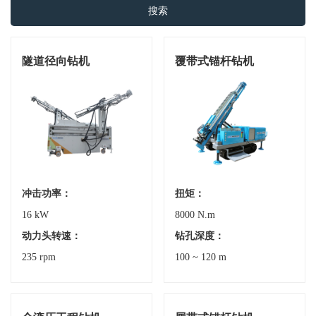
搜索
隧道径向钻机
覆带式锚杆钻机
冲击功率：
扭矩：
16 kW
8000 N.m
动力头转速：
钻孔深度：
235 rpm
100 ~ 120 m