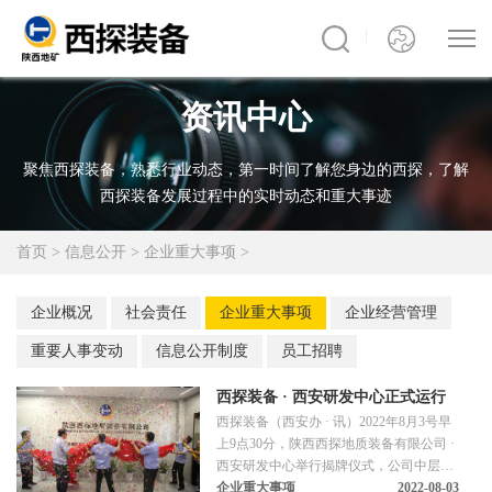
资讯中心
聚焦西探装备，熟悉行业动态，第一时间了解您身边的西探，了解
西探装备发展过程中的实时动态和重大事迹
首页
>
信息公开
>
企业重大事项
>
企业概况
社会责任
企业重大事项
企业经营管理
重要人事变动
信息公开制度
员工招聘
西探装备 · 西安研发中心正式运行
西探装备（西安办 · 讯）2022年8月3号早
上9点30分，陕西西探地质装备有限公司 ·
西安研发中心举行揭牌仪式，公司中层以
上干部，技术研发中心、市场营销中心、
企业重大事项
2022-08-03