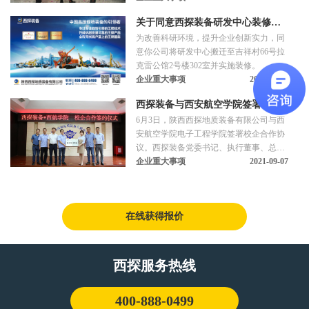
财务结算中心、西安办全体人员参加本次
关于同意西探装备研发中心装修的
会议。
为改善科研环境，提升企业创新实力，同
批复
意你公司将研发中心搬迁至吉祥村66号拉
克雷公馆2号楼302室并实施装修。
企业重大事项
2021-10-26
西探装备与西安航空学院签署校企
6月3日，陕西西探地质装备有限公司与西
合作协议
安航空学院电子工程学院签署校企合作协
议。西探装备党委书记、执行董事、总经
理罗帅训，党委副书记、副总经理秦鹏
企业重大事项
2021-09-07
等，西安航空学院院长毕杨、副院长肖海
峰等参加签约、授牌仪式。
在线获得报价
西探服务热线
400-888-0499