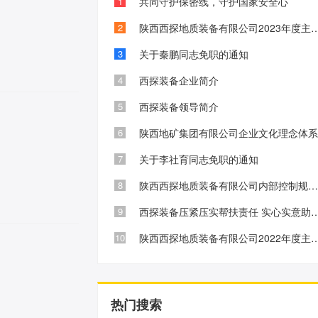
1
共同守护保密线，守护国家安全心
2
陕西西探地质装备有限公司2023年度主
3
关于秦鹏同志免职的通知
4
西探装备企业简介
5
西探装备领导简介
6
陕西地矿集团有限公司企业文化理念体
7
关于李社育同志免职的通知
8
陕西西探地质装备有限公司内部控制规范化建设工作初见成
9
西探装备压紧压实帮扶责任 实心
10
陕西西探地质装备有限公司2022年度主
热门搜索