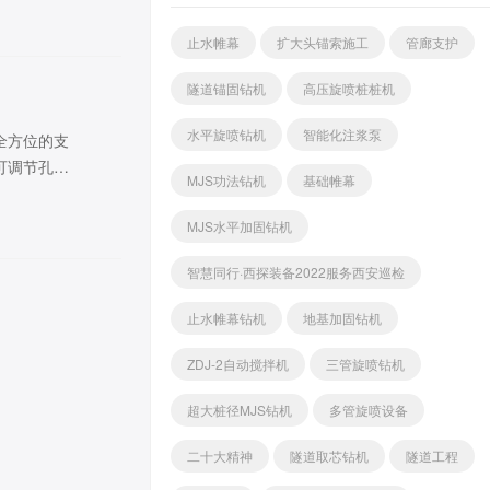
止水帷幕
扩大头锚索施工
管廊支护
隧道锚固钻机
高压旋喷桩桩机
水平旋喷钻机
智能化注浆泵
全方位的支
可调节孔内
MJS功法钻机
基础帷幕
MJS水平加固钻机
智慧同行·西探装备2022服务西安巡检
止水帷幕钻机
地基加固钻机
ZDJ-2自动搅拌机
三管旋喷钻机
超大桩径MJS钻机
多管旋喷设备
二十大精神
隧道取芯钻机
隧道工程