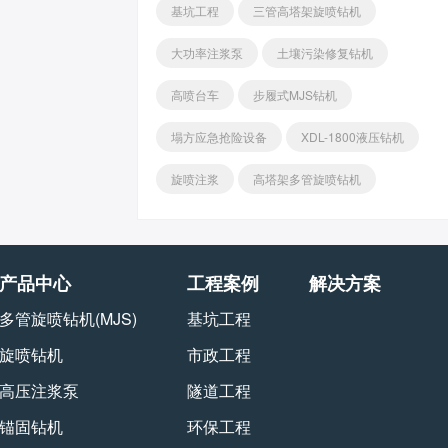
基坑工程
三管高塔架旋喷钻机
大功率注浆泵
土壤污染修复钻机
高喷台车
步履式MJS钻机
塌方应急抢险设备
XDL-1800液压钻机
旋喷注浆
高塔架多管旋喷钻机
产品中心
工程案例
解决方案
多管旋喷钻机(MJS)
基坑工程
旋喷钻机
市政工程
高压注浆泵
隧道工程
锚固钻机
环保工程