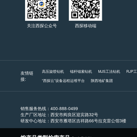
关注西探公众号
西探移动端
高压旋喷钻机
锚杆锚索钻机
MJS工法钻机
RJP
友情链
接:
“西探云”设备远程运维平台
陕西地矿集团
销售服务热线：400-888-0499
生产厂区地址：西安市阎良区迎宾路32号
研发中心地址：西安市雁塔区吉祥路66号拉克雷公馆3楼