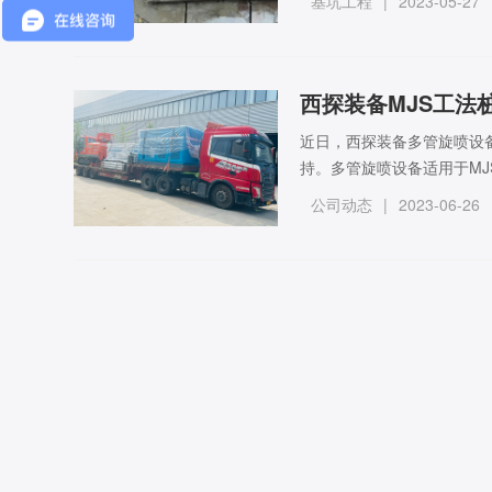
基坑工程
|
2023-05-27
西探装备MJS工法
近日，西探装备多管旋喷设
持。多管旋喷设备适用于M
压力、成桩直径大等特点，
公司动态
|
2023-06-26