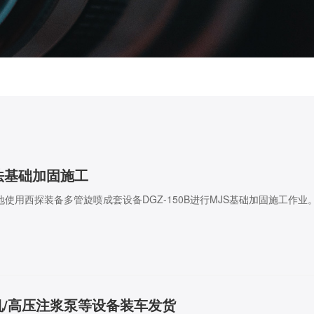
法基础加固施工
工地使用西探装备多管旋喷成套设备DGZ-150B进行MJS基础加固施工作业
/高压注浆泵等设备装车发货