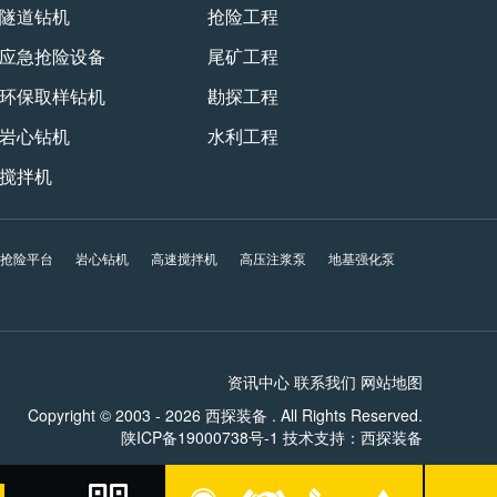
隧道钻机
抢险工程
应急抢险设备
尾矿工程
环保取样钻机
勘探工程
岩心钻机
水利工程
搅拌机
急抢险平台
岩心钻机
高速搅拌机
高压注浆泵
地基强化泵
资讯中心
联系我们
网站地图
Copyright © 2003 - 2026 西探装备 . All Rights Reserved.
☰
陕ICP备19000738号-1
技术支持：
西探装备