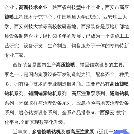
企业，
高新技术企业
，陕西省科技型中小企业，西安市
高压
旋喷
工程技术研究中心，中国地质大学(武汉)、西安理工大
学、西安科技大学等高校教研基地。西探装备是原地矿部地
质设备制造企业，经过60多年的发展，已成为一个集施工工
艺研究、设备研发、生产制造、销售服务于一体的专精特新
专业厂家。
西探装备是国内生产
高压旋喷
、锚固锚索设备的主要厂
家之一，是国内旋喷设备研发制造能力强、配套齐全、种类
多、拥有核心技术的专业制造服务商。主要产品有
高压旋喷
钻机
系列、
锚固锚索钻机
系列、
高压注浆泵
系列、
隧道钻机
系列、环保取样与治理设备系列、应急抢险与地灾治理设备
系列、岩心钻探设备系列。全系产品搭载5G “
西探云
”数字
化平台,全面实现数字化升级。
近年来，
多管旋喷钻机
及
超高压注浆泵
（适用于
MJS工