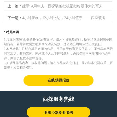
上一篇：
建军94周年庆，西探装备把祝福献给最伟大的军人
下一篇：
4小时亲临，12小时送达，24小时值守 ——西探装备
苏州服务站成立运行
* 特此声明
1.凡注明来源"西探装备”的所有文字、图片和音视频资料，版权均属西探装备网
站所有。若需转载需注明新闻来源及链接，违者本公司将依法追究责任。
2.本网转载并注明自其它来源的作品，目的在于传递更多信息，并不代表本网赞
同其观点。其他媒体、网站或个人从本网转载时，必须保留本网注明的作品来
源，并自负版权等法律责任。
3.如涉及作品内容、版权等问题，请在作品发表之日起一周内与本公司联系，否
则视为放弃相关权利。
在线获得报价
西探服务热线
400-888-0499