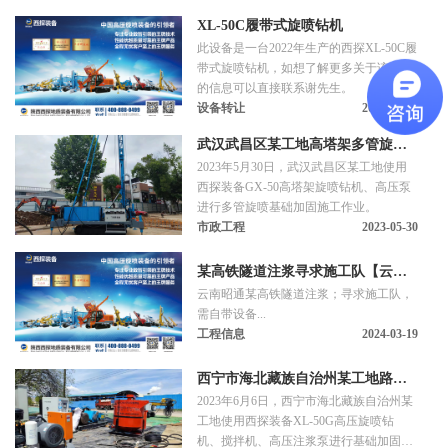
用普通合金钻头等钻具可进行回转钻进；
XL-50C履带式旋喷钻机
在岩石层采用常规球齿钻头进行冲击回转
此设备是一台2022年生产的西探XL-50C履
钻进，高速成孔；在卵石层等不稳定地层
带式旋喷钻机，如想了解更多关于该设备
采用跟管钻进钻具可以进行跟套管钻进成
的信息可以直接联系谢先生。
孔。
设备转让
2023-10-16
武汉武昌区某工地高塔架多管旋喷
2023年5月30日，武汉武昌区某工地使用
施工
西探装备GX-50高塔架旋喷钻机、高压泵
进行多管旋喷基础加固施工作业。
市政工程
2023-05-30
某高铁隧道注浆寻求施工队【云南·
云南昭通某高铁隧道注浆；寻求施工队，
昭通】
需自带设备...
工程信息
2024-03-19
西宁市海北藏族自治州某工地路基
2023年6月6日，西宁市海北藏族自治州某
加固施工
工地使用西探装备XL-50G高压旋喷钻
机、搅拌机、高压注浆泵进行基础加固施