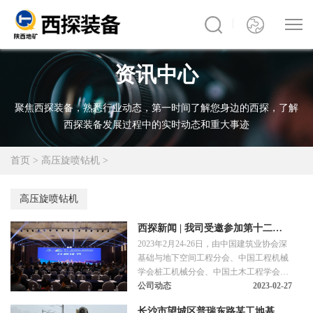
资讯中心
聚焦西探装备，熟悉行业动态，第一时间了解您身边的西探，了解
西探装备发展过程中的实时动态和重大事迹
首页
>
高压旋喷钻机
>
高压旋喷钻机
西探新闻 | 我司受邀参加第十二届
2023年2月24-26日，由中国建筑业协会深
深基础工程发展论坛
基础与地下空间工程分会、中国工程机械
学会桩工机械分会、中国土木工程学会土
力学及岩土工程分会桩基础专业委员会、
公司动态
2023-02-27
建筑安全与环境国家重点实验室联合主办
长沙市望城区普瑞东路某工地基坑