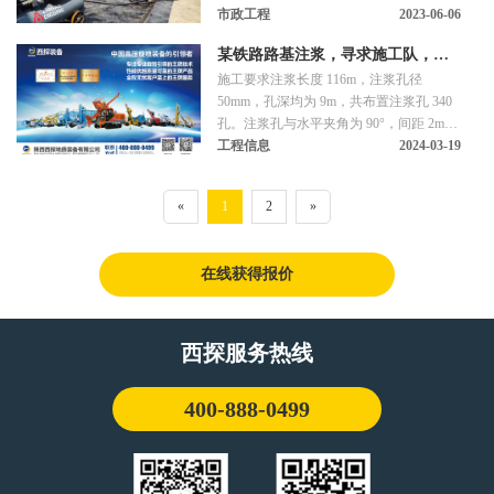
工作业。
市政工程
2023-06-06
某铁路路基注浆，寻求施工队，需
施工要求注浆长度 116m，注浆孔径
自带设备【陕西】
50mm，孔深均为 9m，共布置注浆孔 340
孔。注浆孔与水平夹角为 90°，间距 2m，
梅花形布置，孔位可根据现场情况适当进
工程信息
2024-03-19
行调整，注浆按由外向内，自下而上，跳
孔间隔顺序进行
«
1
2
»
在线获得报价
西探服务热线
400-888-0499