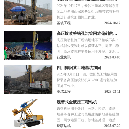
的“第十二届深基础工程发展论坛”，在云
2024年10月17日，长沙市望城区普瑞东路
南·昆明·花之城酒店举办，深基础领域学
加固施工
某工地使用西探装备GM-5B履带式锚杆钻
界、业界的同仁再次聚首，共襄盛举！深
机进行基坑加固施工作业。
基础工程发展论坛（AFDF）已先后于
基坑工程
2024-10-17
2011（威海）、2012（重庆）、2013（西
安）、2014
高压旋喷桩钻孔沉管困难偏斜的原
高压旋喷桩施工现场场地不平整或不实：
因及预防
钻机就位安装时难以保证水平、周正、稳
固；高压旋喷桩主要适用于淤泥、淤泥质
土、粘性土及人工回填土等地基土处理，
行业资讯
2023-03-08
钻机就位安装时水平、周正、稳固，但在
四川德阳某工地基坑加固
钻孔沉管和旋喷注浆过程中，钻机发生倾
2023年3月11日，四川德阳某工地使用西
斜或者移位，常导致钻孔倾斜现象。钻杆
探装备高压旋喷钻机XL-50G进行基坑加
垂直度不够，即钻杆倾斜度超过1.5%，也
固施工作业。
会导致钻孔倾斜。1.钻孔沉管困难、偏斜
基坑工程
2023-03-11
的主要原因：遭遇地下障碍物或埋设物，
如树蔸、地下电缆沟、地下排污沟、建
履带式全液压工程钻机
该钻机适用于铁路、公路、桥梁、路基、
坝基等各种工业与民用建筑的地基基础加
固、隔水堵漏工程、软地基处理、地质灾
害治理及控制建筑物位移的锚固。配套使
旋喷钻机
2025-07-29