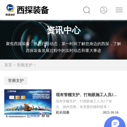
资讯中心
聚焦西探装备，熟悉行业动态，第一时间了解您身边的西探，了解
西探装备发展过程中的实时动态和重大事迹
首页
>
管廊支护
>
管廊支护
现有管棚支护、打炮眼施工人员2个
现有管棚支护、打炮眼施工人员2个班
班次，有需要的随时联系！【找项
次，国内范围，有需要的随时联系！
目】
机长招募
2023-10-16