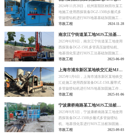
装置、可调节孔内压力、成桩直径大等特
2024年11月28日，杭州富阳区秧田坎某工
点，广泛应用于地下空间加固等领域。
基础加固施工
地施工使用西探装备DGZ-150B步履式多
管旋喷钻机进行MJS地基基础加固施工作
业。
市政工程
2024-11-28
南京江宁街道某工地MJS工法基础
2023年6月9日，南京江宁街道某工地使用
加固施工
西探装备DGZ-150L多管高压旋喷钻机、
地基强化泵进行MJS工法基础加固施工作
业。
市政工程
2023-06-09
上海市浦东新区某地铁交汇处MJS
2025年1月6日，上海市浦东新区某地铁交
地基加固施工
汇处施工使用西探装备DGZ-150L履带式
多管旋喷钻机进行MJS地基加固施工作
业。
市政工程
2025-01-06
宁波康桥南路某工地MJS工法桩加
2023年9月3日，宁波康桥南路某工地使用
固施工
西探装备DGZ-150B步履式多管旋喷钻
机、地基强化泵进行MJS工法桩加固施工
作业。
市政工程
2023-09-03