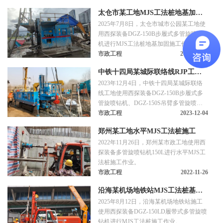
太仓市某工地MJS工法桩地基加固
2025年7月8日，太仓市城市公园某工地使
施工
用西探装备DGZ-150B步履式多管旋喷钻
机进行MJS工法桩地基加固施工作业。
市政工程
2025-07-08
中铁十四局某城际联络线RJP工法
2023年12月4日，中铁十四局某城际联络
桩加固施工
线工地使用西探装备DGZ-150B步履式多
管旋喷钻机、DGZ-150S吊臂多管旋喷钻
机、地基强化泵进行RJP工法桩加固施工
市政工程
2023-12-04
作业。
郑州某工地水平MJS工法桩施工
2022年11月26日，郑州某市政工地使用西
探装备多管旋喷钻机150L进行水平MJS工
法桩施工作业。
市政工程
2022-11-26
沿海某机场地铁站MJS工法桩基础
2025年8月12日，沿海某机场地铁站施工
加固施工
使用西探装备DGZ-150LD履带式多管旋喷
钻机进行MJS工法桩施工作业。