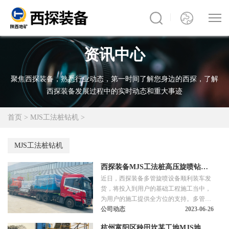
资讯中心
聚焦西探装备，熟悉行业动态，第一时间了解您身边的西探，了解
西探装备发展过程中的实时动态和重大事迹
首页
>
MJS工法桩钻机
>
MJS工法桩钻机
西探装备MJS工法桩高压旋喷钻机/
近日，西探装备多管旋喷设备顺利装车发
高压注浆泵等设备装车发货
货，将投入到用户的基础工程施工当中，
为用户的施工提供全方位的支持。多管旋
喷设备适用于MJS工法：是一种微扰动、
公司动态
2023-06-26
可控性强的地基加固设备，具有强制吸浆
杭州富阳区秧田坎某工地MJS地基