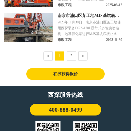
市政工程
2025-08-12
南京市浦口区某工地MJS基坑底板
2023年11月30日，南京市浦口区某工地使
止水桩施工
用西探装备DGZ-150L履带式多管旋喷钻
机、地基强化泵进行MJS基坑底板止水桩
施工作业。
市政工程
2023-11-30
«
1
2
»
在线获得报价
西探服务热线
400-888-0499