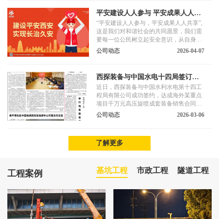
平安建设人人参与 平安成果人人共
享
“平安建设人人参与，平安成果人人共享”,
这是我们对和谐社会的共同愿景，我们需
要每一位公民树立起安全意识，从自身做
起，从点滴做起，积极参与到平安建设中
公司动态
2026-04-07
来。
西探装备与中国水电十四局签订千
万元海外项目设备合同
近日，西探装备与中国水利水电第十四工
程局有限公司成功签约，达成海外某重点
项目千万元高压旋喷成套装备销售合同。
合同标的物主要有GM系列履带式高塔架
公司动态
2026-03-06
旋喷钻机、DQB系列地基强化泵等，均搭
载西探云平台，满足该项目数字化、智能
化需求。西探装备为该项目基础施工提供
了解更多
专业装备与技术支持。
基坑工程
市政工程
隧道工程
工程案例