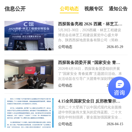
信息公开
公司动态
视频专区
通知公告
西探装备亮相 2026 西藏・林芝工程
建设博览会 硬核科技赋能高原基建
5月28日-30日，2026西藏・林芝工程建设
博览会在林芝工程建设展览中心盛大举
办。陕西西探地质装备有限公司（简称
“西探装备”）携高原定制化地质装备与数
公司动态
2026-05-29
字化解决方案亮相 C 馆 A601 展位，以60
余年专精特新积淀，助力高原工程建设高
质量发展。
西探装备团委开展 “国家安全 青春
挺膺”主题团日活动
2026年4月16日，西探装备团委组织开展
了“国家安全 青春挺膺”主题团日活动。本
次活动旨在引导广大团青年深刻理解总体
国家安全观的核心要义，增强国家安全意
公司动态
2026-04-17
识，筑牢国家安全青春防线。
4.15全民国家安全日 反邪教警示宣
传
党的二十大擘画了以中国式现代化全面推
进中华民族伟大复兴的宏伟蓝图。二十大
报告中特别强调，要全面加强国家安全教
育，增强全民国家安全意识和素养，筑牢
公司动态
2026-04-15
国家安全人民防线。