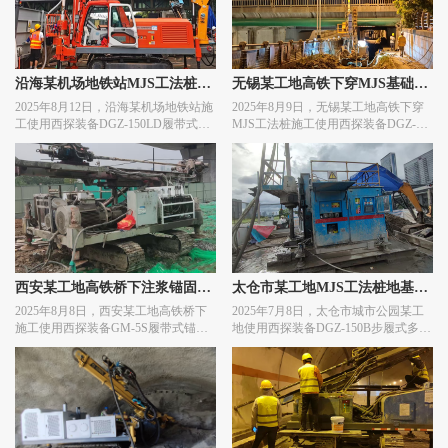
沿海某机场地铁站MJS工法桩基
无锡某工地高铁下穿MJS基础加
2025年8月12日，沿海某机场地铁站施
2025年8月9日，无锡某工地高铁下穿
础加固施工
固施工
工使用西探装备DGZ-150LD履带式多
MJS工法桩施工使用西探装备DGZ-
管旋喷钻机进行MJS工法桩施工作
150L履带式多管旋喷钻机进行基础加
业。
固施工作业。
西安某工地高铁桥下注浆锚固施
太仓市某工地MJS工法桩地基加
2025年8月8日，西安某工地高铁桥下
2025年7月8日，太仓市城市公园某工
工
固施工
施工使用西探装备GM-5S履带式锚杆
地使用西探装备DGZ-150B步履式多管
钻机进行注浆锚固施工作业。
旋喷钻机进行MJS工法桩地基加固施
工作业。