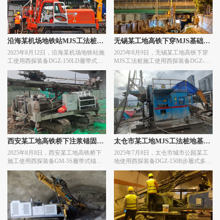
沿海某机场地铁站MJS工法桩基
无锡某工地高铁下穿MJS基础加
2025年8月12日，沿海某机场地铁站施
2025年8月9日，无锡某工地高铁下穿
础加固施工
固施工
工使用西探装备DGZ-150LD履带式多
MJS工法桩施工使用西探装备DGZ-
管旋喷钻机进行MJS工法桩施工作
150L履带式多管旋喷钻机进行基础加
业。
固施工作业。
西安某工地高铁桥下注浆锚固施
太仓市某工地MJS工法桩地基加
2025年8月8日，西安某工地高铁桥下
2025年7月8日，太仓市城市公园某工
工
固施工
施工使用西探装备GM-5S履带式锚杆
地使用西探装备DGZ-150B步履式多管
钻机进行注浆锚固施工作业。
旋喷钻机进行MJS工法桩地基加固施
工作业。