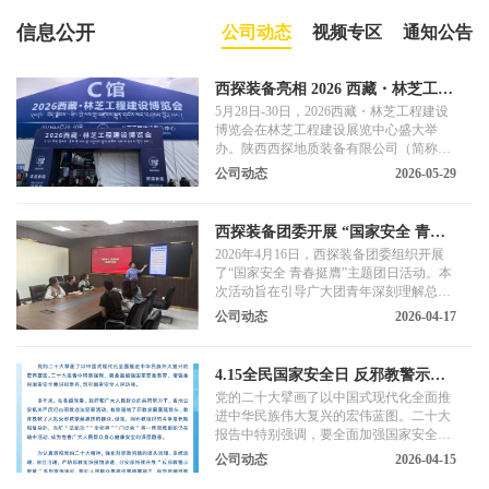
信息公开
公司动态
视频专区
通知公告
西探装备亮相 2026 西藏・林芝工程
建设博览会 硬核科技赋能高原基建
5月28日-30日，2026西藏・林芝工程建设
博览会在林芝工程建设展览中心盛大举
办。陕西西探地质装备有限公司（简称
“西探装备”）携高原定制化地质装备与数
公司动态
2026-05-29
字化解决方案亮相 C 馆 A601 展位，以60
余年专精特新积淀，助力高原工程建设高
质量发展。
西探装备团委开展 “国家安全 青春
挺膺”主题团日活动
2026年4月16日，西探装备团委组织开展
了“国家安全 青春挺膺”主题团日活动。本
次活动旨在引导广大团青年深刻理解总体
国家安全观的核心要义，增强国家安全意
公司动态
2026-04-17
识，筑牢国家安全青春防线。
4.15全民国家安全日 反邪教警示宣
传
党的二十大擘画了以中国式现代化全面推
进中华民族伟大复兴的宏伟蓝图。二十大
报告中特别强调，要全面加强国家安全教
育，增强全民国家安全意识和素养，筑牢
公司动态
2026-04-15
国家安全人民防线。