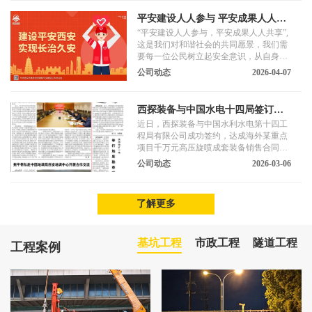
平安建设人人参与 平安成果人人共
享
“平安建设人人参与，平安成果人人共享”,
这是我们对和谐社会的共同愿景，我们需
要每一位公民树立起安全意识，从自身做
起，从点滴做起，积极参与到平安建设中
公司动态
2026-04-07
来。
西探装备与中国水电十四局签订千
万元海外项目设备合同
近日，西探装备与中国水利水电第十四工
程局有限公司成功签约，达成海外某重点
项目千万元高压旋喷成套装备销售合同。
合同标的物主要有GM系列履带式高塔架
公司动态
2026-03-06
旋喷钻机、DQB系列地基强化泵等，均搭
载西探云平台，满足该项目数字化、智能
化需求。西探装备为该项目基础施工提供
了解更多
专业装备与技术支持。
基坑工程
市政工程
隧道工程
工程案例